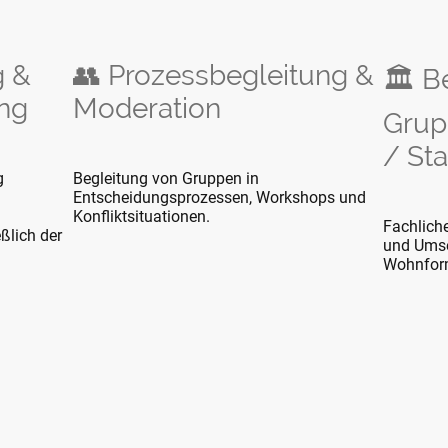
g &
👥 Prozessbegleitung &
🏛️ B
ng
Moderation
Gru
/ Sta
g
Begleitung von Gruppen in
Entscheidungsprozessen, Workshops und
Konfliktsituationen.
Fachliche
ßlich der
und Umse
Wohnfor